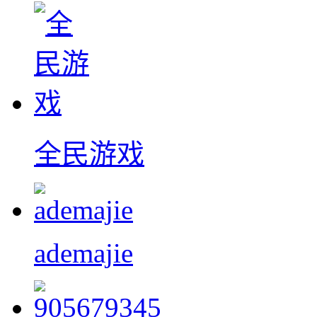
全民游戏
ademajie