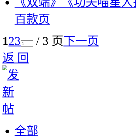
《双端》《功夫喵星人
百款页
1
2
3
/ 3 页
下一页
返 回
全部