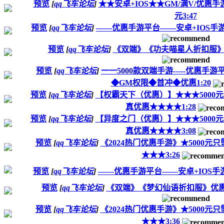
预览
[
qq飞车论坛
]
★★安卓+IOS★★GM/满V/优惠手
元3:47
预览
[
qq飞车论坛
]
——优惠手游平台——安卓+IOS手游
预览
[
qq飞车论坛
]
《双端》《功夫喵星人折扣服》
预览
[
qq飞车论坛
]
一一5000款双端手游-----优惠
◆GM权限◆首冲◆优惠1:20
预览
[
qq飞车论坛
]
【权霸天下（优惠）】★★★5000元只需
真优惠★★★★1:28
预览
[
qq飞车论坛
]
【异度之门（优惠）】★★★5000元只需
真优惠★★★★3:08
预览
[
qq飞车论坛
]
《2024热门优惠手游》★5000元只需
★★★3:26
预览
[
qq飞车论坛
]
——优惠手游平台——安卓+IOS手
预览
[
qq飞车论坛
]
《双端》《梦幻仙语折扣服》优
预览
[
qq飞车论坛
]
《2024热门优惠手游》★5000元只需
★★★3:36