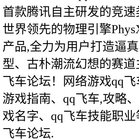
首款腾讯自主研发的竞速
世界领先的物理引擎Phy
产品,全力为用户打造逼真
型、古朴潮流幻想的赛道主
飞车论坛！网络游戏qq
游戏指南、qq飞车,攻略
戏名字、qq飞车技能职业
飞车论坛.