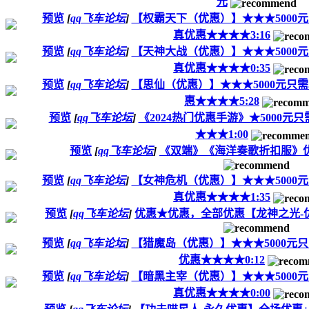
元
预览
[
qq飞车论坛
]
【权霸天下（优惠）】★★★5000元只需
真优惠★★★★3:16
预览
[
qq飞车论坛
]
【天神大战（优惠）】★★★5000元只需
真优惠★★★★0:35
预览
[
qq飞车论坛
]
【思仙（优惠）】★★★5000元只需50
惠★★★★5:28
预览
[
qq飞车论坛
]
《2024热门优惠手游》★5000元只需
★★★1:00
预览
[
qq飞车论坛
]
《双端》《海洋奏歌折扣服》优
预览
[
qq飞车论坛
]
【女神危机（优惠）】★★★5000元只需
真优惠★★★★1:35
预览
[
qq飞车论坛
]
优惠★优惠，全部优惠【龙神之光-
预览
[
qq飞车论坛
]
【猎魔岛（优惠）】★★★5000元只需5
优惠★★★★0:12
预览
[
qq飞车论坛
]
【暗黑主宰（优惠）】★★★5000元只需
真优惠★★★★0:00