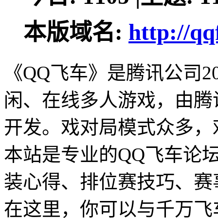
本版域名:
http://q
《QQ飞车》是腾讯公司2
闲、在线多人游戏，由腾
开发。戏对局模式众多，
本站是专业的QQ飞车论
装心得、排位赛技巧、赛
在这里，你可以与千万飞