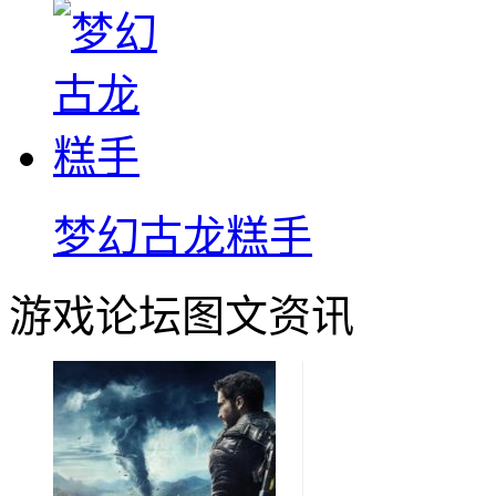
梦幻古龙糕手
游戏论坛图文资讯