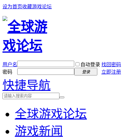
设为首页
收藏游戏论坛
用户名
自动登录
找回密码
密码
立即注册
登录
快捷导航
全球游戏论坛
游戏新闻