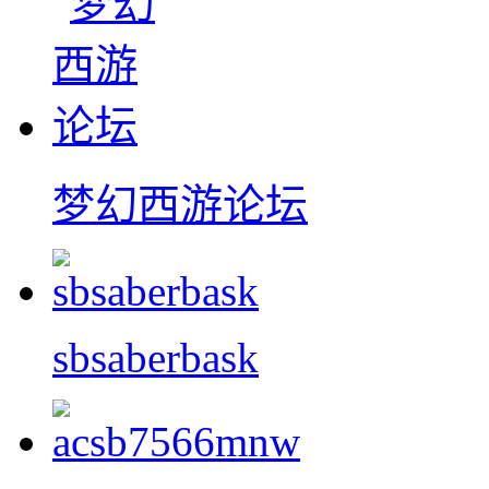
梦幻西游论坛
sbsaberbask